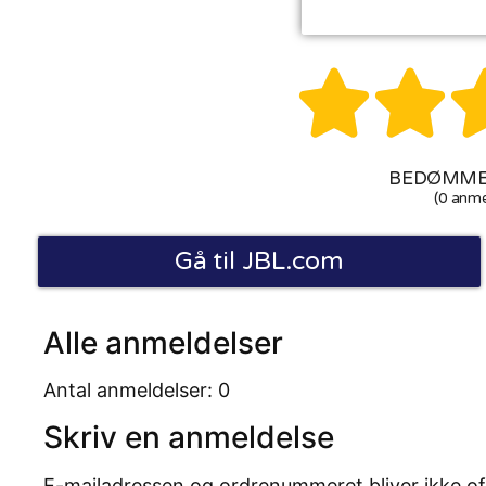


BEDØMMEL
(0 anme
Gå til JBL.com
Alle anmeldelser
Antal anmeldelser: 0
Skriv en anmeldelse
E-mailadressen og ordrenummeret bliver ikke of