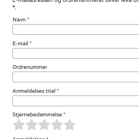
*.
Navn
*
E-mail
*
Ordrenummer
Anmeldelses titel *
Stjernebedømmelse *