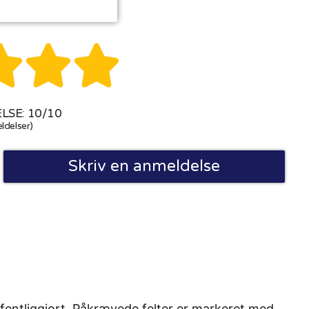



SE: 10/10
ldelser)
Skriv en anmeldelse
fentliggjort. Påkrævede felter er markeret med