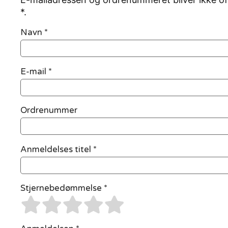
*.
Navn
*
E-mail
*
Ordrenummer
Anmeldelses titel *
Stjernebedømmelse *