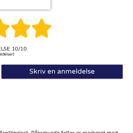



SE: 10/10
ldelser)
Skriv en anmeldelse
fentliggjort. Påkrævede felter er markeret med