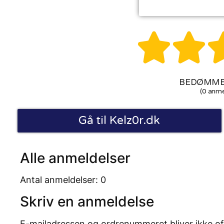


BEDØMMEL
(0 anme
Gå til Kelz0r.dk
Alle anmeldelser
Antal anmeldelser: 0
Skriv en anmeldelse
E-mailadressen og ordrenummeret bliver ikke of