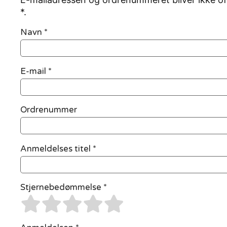
*.
Navn
*
E-mail
*
Ordrenummer
Anmeldelses titel *
Stjernebedømmelse *