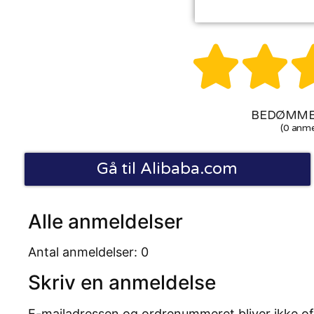


BEDØMMEL
(0 anme
Gå til Alibaba.com
Alle anmeldelser
Antal anmeldelser: 0
Skriv en anmeldelse
E-mailadressen og ordrenummeret bliver ikke of