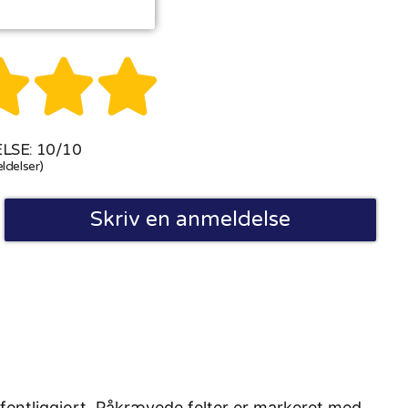



SE: 10/10
ldelser)
Skriv en anmeldelse
fentliggjort. Påkrævede felter er markeret med