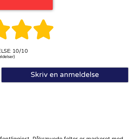



SE: 10/10
ldelser)
Skriv en anmeldelse
fentliggjort. Påkrævede felter er markeret med