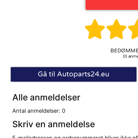


BEDØMMEL
(0 anme
Gå til Autoparts24.eu
Alle anmeldelser
Antal anmeldelser: 0
Skriv en anmeldelse
E-mailadressen og ordrenummeret bliver ikke of