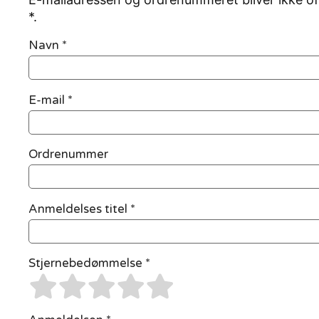
*.
Navn
*
E-mail
*
Ordrenummer
Anmeldelses titel *
Stjernebedømmelse *