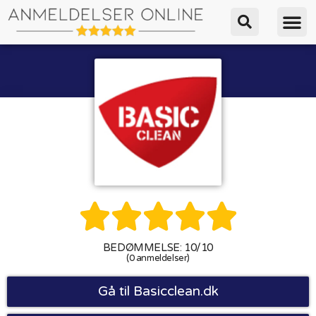





BEDØMMELSE: 10/10
(0 anmeldelser)
Gå til Basicclean.dk