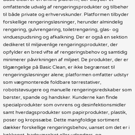
omfattende udvalg af rengøringsprodukter og tilbehør
til både private og erhvervskunder. Platformen tilbyder
forskellige rengøringsløsninger, herunder almindelig
rengøring, gulvrengøring, toiletrengøring, glas- og
vinduespudsning og afkalkning. Der er også en sektion
dedikeret til miljøvenlige rengøringsprodukter, der
opfylder en bred vifte af rengøringsbehov og samtidig
minimerer påvirkningen af miljøet. De produkter, der er
tilgængelige på Basic Clean, er ikke begrænset til
rengøringsløsninger alene; platformen omfatter udstyr
som vægmonterede foldbare tørrestativer,
robotstøvsugere og manuelle rengøringsredskaber som
børster, spande og handsker. Kunderne kan finde
specialprodukter som ovnrens og desinfektionsmidler
samt hverdagsprodukter som papirprodukter, plastik,
poser og kropssæbe. Dette mangfoldige sortiment
dækker forskellige rengøringsbehov, uanset om det er i
køkkenet, badeværelset eller udendørs, og