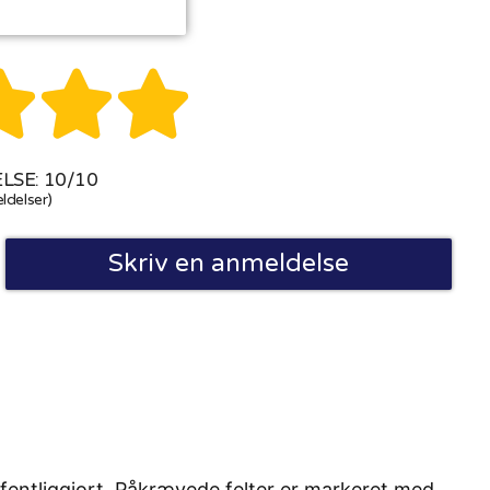



SE: 10/10
ldelser)
Skriv en anmeldelse
fentliggjort. Påkrævede felter er markeret med