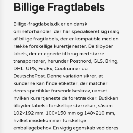
Billige Fragtlabels
Billige-fragtlabels.dk er en dansk
onlineforhandler, der har specialiseret sig i salg
af billige fragtlabels, der er kompatible med en
række forskellige kurertjenester. De tilbyder
labels, der er egnede til brug med større
transportører, herunder Postnord, GLS, Bring,
DHL, UPS, FedEx, Coolrunner og
DeutschePost. Denne variation sikrer, at
kunderne kan finde etiketter, der matcher
deres specifikke forsendelseskrav, uanset
hvilken kurertjeneste de foretrækker. Butikken
tilbyder labels i forskellige størrelser, såsom
102×192 mm, 100×150 mm og 148×210 mm,
hvilket imødekommer forskellige
emballagebehov. En vigtig egenskab ved deres