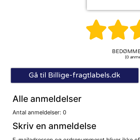


BEDØMMEL
(0 anme
Gå til Billige-fragtlabels.dk
Alle anmeldelser
Antal anmeldelser: 0
Skriv en anmeldelse
E-mailadressen og ordrenummeret bliver ikke of