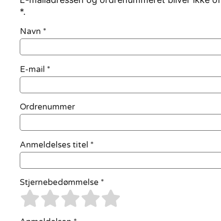
*.
Navn
*
E-mail
*
Ordrenummer
Anmeldelses titel *
Stjernebedømmelse *