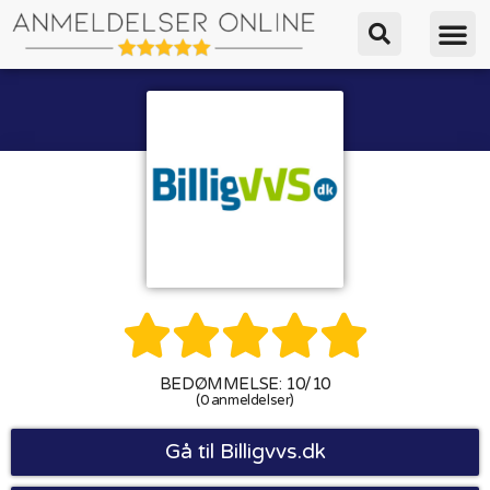





BEDØMMELSE: 10/10
(0 anmeldelser)
Gå til Billigvvs.dk