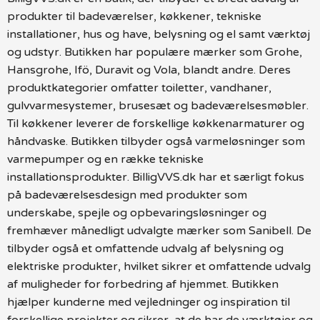
produkter til badeværelser, køkkener, tekniske
installationer, hus og have, belysning og el samt værktøj
og udstyr. Butikken har populære mærker som Grohe,
Hansgrohe, Ifö, Duravit og Vola, blandt andre. Deres
produktkategorier omfatter toiletter, vandhaner,
gulvvarmesystemer, brusesæt og badeværelsesmøbler.
Til køkkener leverer de forskellige køkkenarmaturer og
håndvaske. Butikken tilbyder også varmeløsninger som
varmepumper og en række tekniske
installationsprodukter. BilligVVS.dk har et særligt fokus
på badeværelsesdesign med produkter som
underskabe, spejle og opbevaringsløsninger og
fremhæver månedligt udvalgte mærker som Sanibell. De
tilbyder også et omfattende udvalg af belysning og
elektriske produkter, hvilket sikrer et omfattende udvalg
af muligheder for forbedring af hjemmet. Butikken
hjælper kunderne med vejledninger og inspiration til
forskellige projekter og sikrer, at de har de værktøjer og