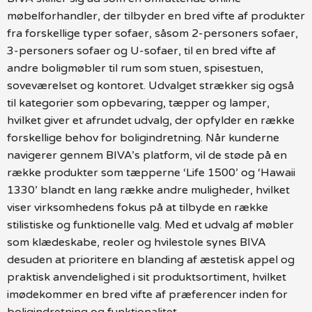
møbelforhandler, der tilbyder en bred vifte af produkter
fra forskellige typer sofaer, såsom 2-personers sofaer,
3-personers sofaer og U-sofaer, til en bred vifte af
andre boligmøbler til rum som stuen, spisestuen,
soveværelset og kontoret. Udvalget strækker sig også
til kategorier som opbevaring, tæpper og lamper,
hvilket giver et afrundet udvalg, der opfylder en række
forskellige behov for boligindretning. Når kunderne
navigerer gennem BIVA’s platform, vil de støde på en
række produkter som tæpperne ‘Life 1500’ og ‘Hawaii
1330’ blandt en lang række andre muligheder, hvilket
viser virksomhedens fokus på at tilbyde en række
stilistiske og funktionelle valg. Med et udvalg af møbler
som klædeskabe, reoler og hvilestole synes BIVA
desuden at prioritere en blanding af æstetisk appel og
praktisk anvendelighed i sit produktsortiment, hvilket
imødekommer en bred vifte af præferencer inden for
boligindretning og funktionalitet.