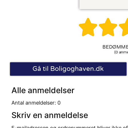


BEDØMMEL
(0 anme
Gå til Boligoghaven.dk
Alle anmeldelser
Antal anmeldelser: 0
Skriv en anmeldelse
E-mailadressen og ordrenummeret bliver ikke of