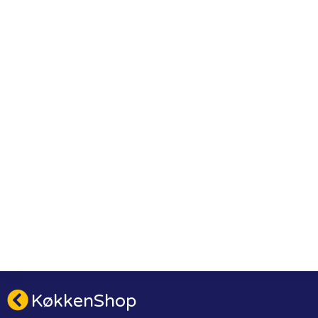
KøkkenShop