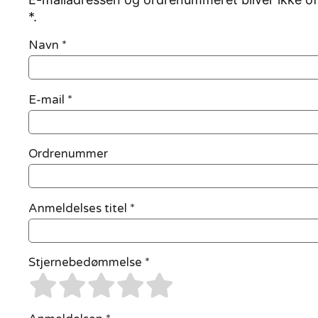
*.
Navn
*
E-mail
*
Ordrenummer
Anmeldelses titel *
Stjernebedømmelse *