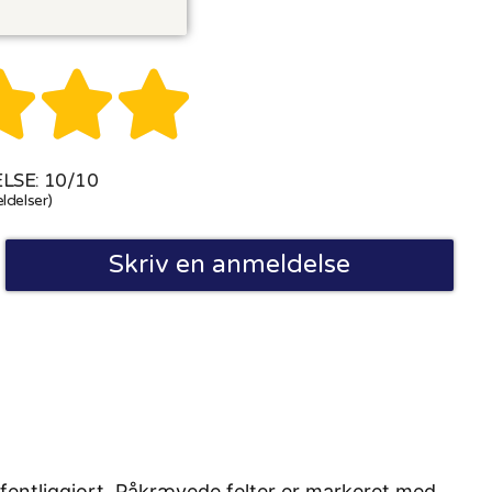



SE: 10/10
ldelser)
Skriv en anmeldelse
fentliggjort. Påkrævede felter er markeret med