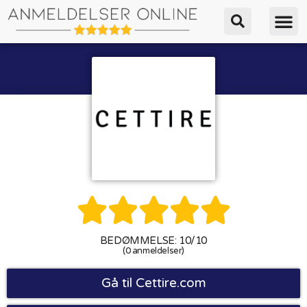





BEDØMMELSE: 10/10
(0 anmeldelser)
Gå til Cettire.com