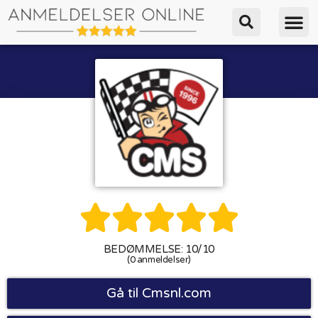





BEDØMMELSE: 10/10
(0 anmeldelser)
Gå til Cmsnl.com