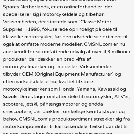
Spares Netherlands, er en onlineforhandler, der
specialiserer sig i motorcykeldele og tilbehør.
Virksomheden, der startede som “Classic Motor
Supplies” i 1996, fokuserede oprindeligt på dele til
klassiske motorcykler, før den udvidede sit sortiment til
også at omfatte moderne modeller. CMSNL.com er nu
anerkendt for sit omfattende udvalg af over 4,3 millioner
produkter, der dækker en bred vifte af
motorcykelmærker og -modeller. Virksomheden
tilbyder OEM (Original Equipment Manufacturer) og
eftermarkedsdele af høj kvalitet til store
motorcykelmærker som Honda, Yamaha, Kawasaki og
Suzuki. Deres lager omfatter dele til motorcykler, ATV’er,
scootere, jetski, påhængsmotorer og endda
snescootere, der dækker forskellige køretøjstyper og
behov. CMSNL.com’s produktsortiment strækker sig fra
motorkomponenter til karrosseridele, hvilket gør det til
en one-stop-shop for motorcykelentusiaster og