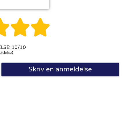



SE: 10/10
ldelse)
Skriv en anmeldelse