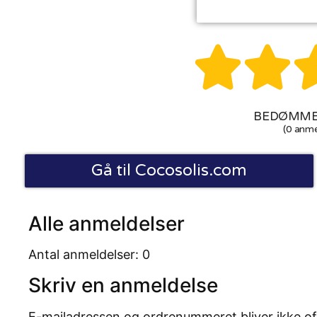


BEDØMMEL
(0 anme
Gå til Cocosolis.com
Alle anmeldelser
Antal anmeldelser: 0
Skriv en anmeldelse
E-mailadressen og ordrenummeret bliver ikke of