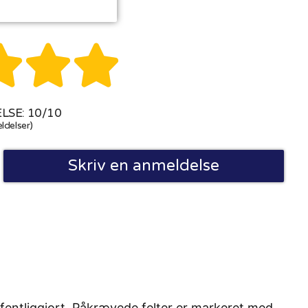



SE: 10/10
ldelser)
Skriv en anmeldelse
fentliggjort. Påkrævede felter er markeret med