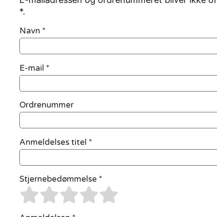
*.
Navn
*
E-mail
*
Ordrenummer
Anmeldelses titel *
Stjernebedømmelse *