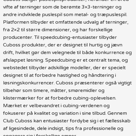
vifte af terninger som de berømte 3×3-terninger og
andre indviklede puslespil som metal- og træpuslespil.
Platformen tilbyder et omfattende udvalg af terninger,
fra 2×2 til større dimensioner, og har forskellige
producenter. Til speedcubing-entusiaster tilbyder
Cuboss produkter, der er designet til hurtig og jævn
drift, hvilket gør dem velegnede til både konkurrence og
afslappet løsning. Speedcubing er et centralt tema, og
webstedet tilbyder adskillige modeller, der er specielt
designet til at forbedre hastighed og håndtering i
løsningskonkurrencer. Cuboss præsenterer også vigtigt
tilbehør som timere, måtter, smøremidler og
klistermærker for at forbedre cubing-oplevelsen.
Mærket er velbevandret i cubing-verdenen og
fokuserer på kvalitet og variation i sine tilbud. Gennem
Club Cuboss kan entusiaster fordybe sig i et fællesskab
af ligesindede, dele indsigt, tips fra professionelle og
engagere sig i forskellige emner.