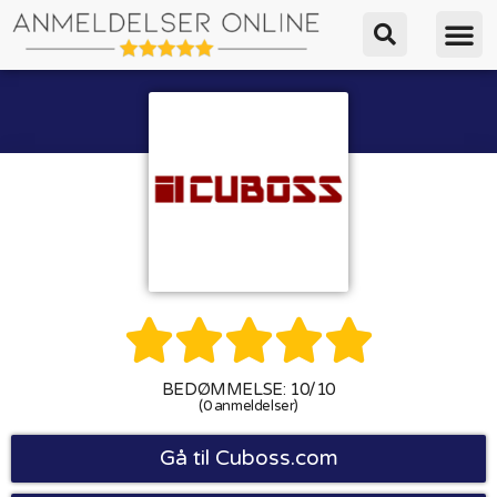





BEDØMMELSE: 10/10
(0 anmeldelser)
Gå til Cuboss.com