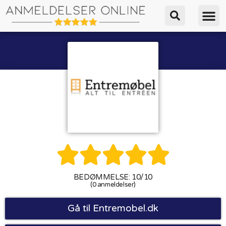





BEDØMMELSE: 10/10
(0 anmeldelser)
Gå til Entremobel.dk