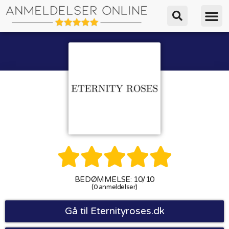





BEDØMMELSE: 10/10
(0 anmeldelser)
Gå til Eternityroses.dk