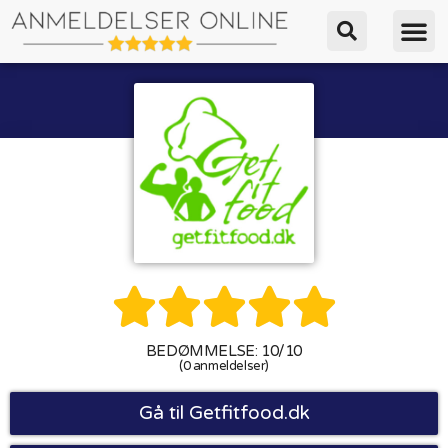





BEDØMMELSE: 10/10
(0 anmeldelser)
Gå til Getfitfood.dk