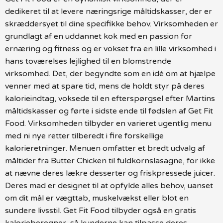
dedikeret til at levere næringsrige måltidskasser, der er
skræddersyet til dine specifikke behov. Virksomheden er
grundlagt af en uddannet kok med en passion for
ernæring og fitness og er vokset fra en lille virksomhed i
hans toværelses lejlighed til en blomstrende
virksomhed. Det, der begyndte som en idé om at hjælpe
venner med at spare tid, mens de holdt styr på deres
kalorieindtag, voksede til en efterspørgsel efter Martins
måltidskasser og førte i sidste ende til fødslen af Get Fit
Food. Virksomheden tilbyder en varieret ugentlig menu
med ni nye retter tilberedt i fire forskellige
kalorieretninger. Menuen omfatter et bredt udvalg af
måltider fra Butter Chicken til fuldkornslasagne, for ikke
at nævne deres lækre desserter og friskpressede juicer.
Deres mad er designet til at opfylde alles behov, uanset
om dit mål er vægttab, muskelvækst eller blot en
sundere livsstil. Get Fit Food tilbyder også en gratis
kalorieberegner, så kunderne kan tilpasse deres