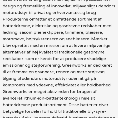
design og fremstilling af innovativt, miljøvenligt udendørs
motorudstyr til privat og erhvervsmæssig brug.
Produkterne omfatter et omfattende sortiment af
batteridrevne, elektriske og gasdrevne redskaber med
ledning, såsom plæneklippere, trimmere, blæsere,
motorsave, højtryksrensere og sneblæsere. Mærket
blev oprettet med en mission om at levere miljøvenlige
alternativer af høj kvalitet til traditionelle gasdrevne
redskaber, som er kendt for at producere skadelige
emissioner og støjforurening. Greenworks er dedikeret
til at fremme en grønnere, renere og mere støjsvag
tilgang til udendørs motorudstyr uden at gå på
kompromis med ydeevne, effektivitet eller holdbarhed.
Greenworks er meget aktiv inden for brugen af
avanceret lithium-ion-batteriteknologi i hele sit
batteridrevne produktsortiment. Disse batterier giver
betydelige fordele i forhold til traditionelle bly-syre-
batterier, f.eks. længere driftstid, hurtigere opladning og