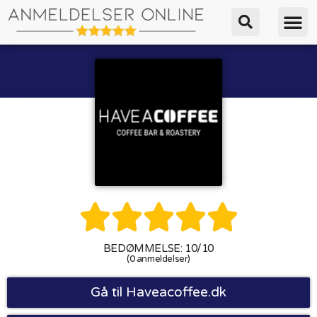





BEDØMMELSE: 10/10
(0 anmeldelser)
Gå til Haveacoffee.dk