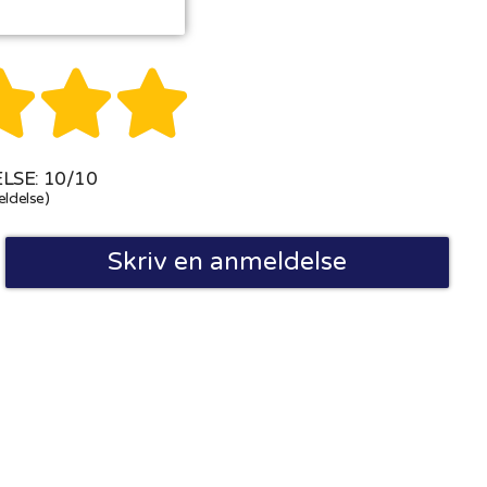



SE: 10/10
ldelse)
Skriv en anmeldelse