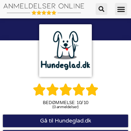





BEDØMMELSE: 10/10
(0 anmeldelser)
Gå til Hundeglad.dk