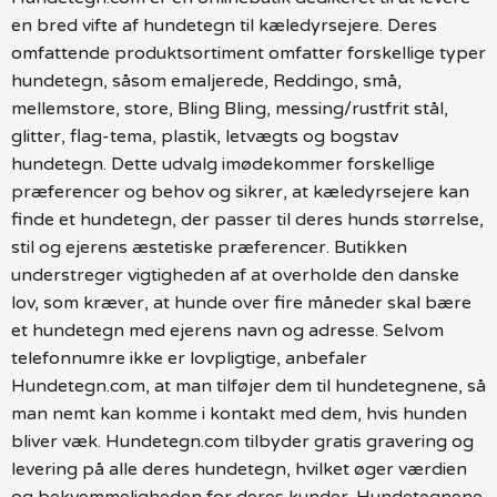
en bred vifte af hundetegn til kæledyrsejere. Deres
omfattende produktsortiment omfatter forskellige typer
hundetegn, såsom emaljerede, Reddingo, små,
mellemstore, store, Bling Bling, messing/rustfrit stål,
glitter, flag-tema, plastik, letvægts og bogstav
hundetegn. Dette udvalg imødekommer forskellige
præferencer og behov og sikrer, at kæledyrsejere kan
finde et hundetegn, der passer til deres hunds størrelse,
stil og ejerens æstetiske præferencer. Butikken
understreger vigtigheden af at overholde den danske
lov, som kræver, at hunde over fire måneder skal bære
et hundetegn med ejerens navn og adresse. Selvom
telefonnumre ikke er lovpligtige, anbefaler
Hundetegn.com, at man tilføjer dem til hundetegnene, så
man nemt kan komme i kontakt med dem, hvis hunden
bliver væk. Hundetegn.com tilbyder gratis gravering og
levering på alle deres hundetegn, hvilket øger værdien
og bekvemmeligheden for deres kunder. Hundetegnene