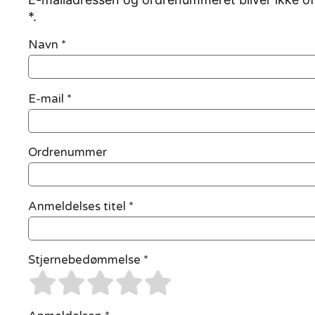
*.
Navn
*
E-mail
*
Ordrenummer
Anmeldelses titel *
Stjernebedømmelse *