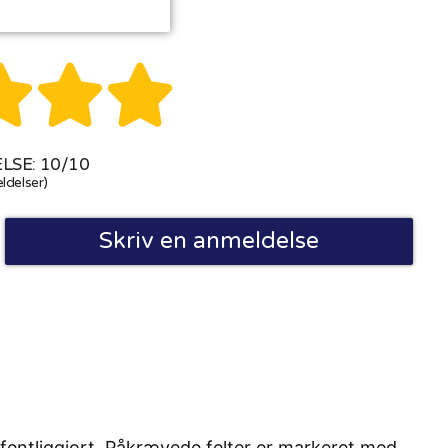



SE: 10/10
ldelser)
Skriv en anmeldelse
fentliggjort. Påkrævede felter er markeret med