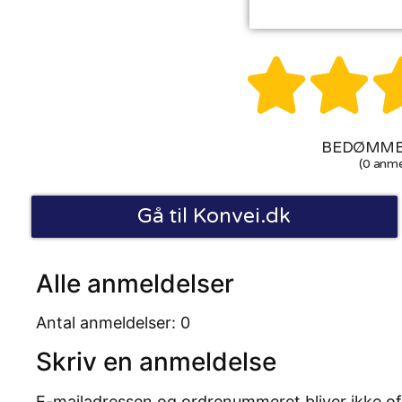


BEDØMMEL
(0 anme
Gå til Konvei.dk
Alle anmeldelser
Antal anmeldelser: 0
Skriv en anmeldelse
E-mailadressen og ordrenummeret bliver ikke of