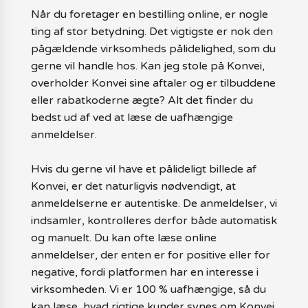
Når du foretager en bestilling online, er nogle
ting af stor betydning. Det vigtigste er nok den
pågældende virksomheds pålidelighed, som du
gerne vil handle hos. Kan jeg stole på Konvei,
overholder Konvei sine aftaler og er tilbuddene
eller rabatkoderne ægte? Alt det finder du
bedst ud af ved at læse de uafhængige
anmeldelser.
Hvis du gerne vil have et pålideligt billede af
Konvei, er det naturligvis nødvendigt, at
anmeldelserne er autentiske. De anmeldelser, vi
indsamler, kontrolleres derfor både automatisk
og manuelt. Du kan ofte læse online
anmeldelser, der enten er for positive eller for
negative, fordi platformen har en interesse i
virksomheden. Vi er 100 % uafhængige, så du
kan læse, hvad rigtige kunder synes om Konvei.