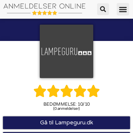





BEDØMMELSE: 10/10
(0 anmeldelser)
Gå til Lampeguru.dk