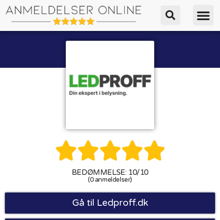





BEDØMMELSE: 10/10
(0 anmeldelser)
Gå til Ledproff.dk