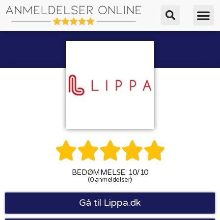





BEDØMMELSE: 10/10
(0 anmeldelser)
Gå til Lippa.dk