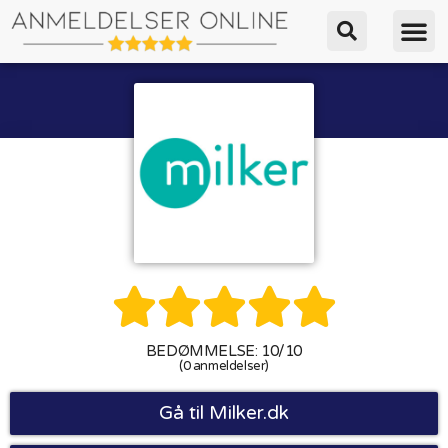





BEDØMMELSE: 10/10
(0 anmeldelser)
Gå til Milker.dk