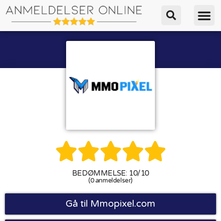





BEDØMMELSE: 10/10
(0 anmeldelser)
Gå til Mmopixel.com