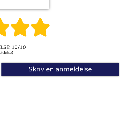



SE: 10/10
ldelse)
Skriv en anmeldelse