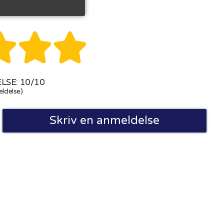



SE: 10/10
ldelse)
Skriv en anmeldelse