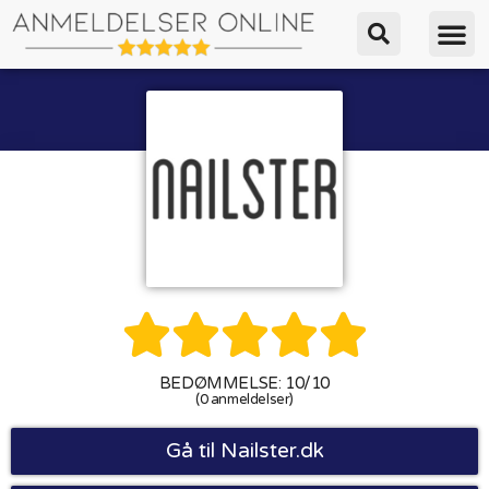





BEDØMMELSE: 10/10
(0 anmeldelser)
Gå til Nailster.dk