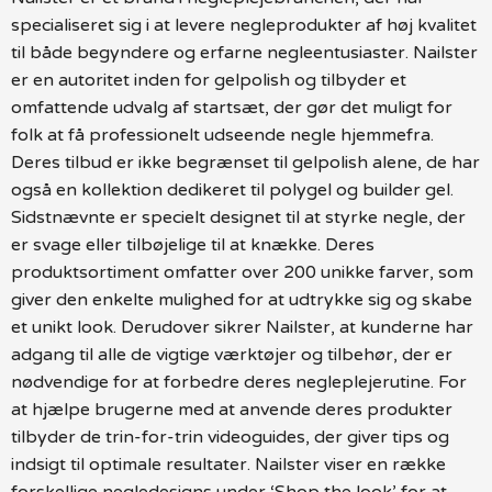
specialiseret sig i at levere negleprodukter af høj kvalitet
til både begyndere og erfarne negleentusiaster. Nailster
er en autoritet inden for gelpolish og tilbyder et
omfattende udvalg af startsæt, der gør det muligt for
folk at få professionelt udseende negle hjemmefra.
Deres tilbud er ikke begrænset til gelpolish alene, de har
også en kollektion dedikeret til polygel og builder gel.
Sidstnævnte er specielt designet til at styrke negle, der
er svage eller tilbøjelige til at knække. Deres
produktsortiment omfatter over 200 unikke farver, som
giver den enkelte mulighed for at udtrykke sig og skabe
et unikt look. Derudover sikrer Nailster, at kunderne har
adgang til alle de vigtige værktøjer og tilbehør, der er
nødvendige for at forbedre deres negleplejerutine. For
at hjælpe brugerne med at anvende deres produkter
tilbyder de trin-for-trin videoguides, der giver tips og
indsigt til optimale resultater. Nailster viser en række
forskellige negledesigns under ‘Shop the look’ for at