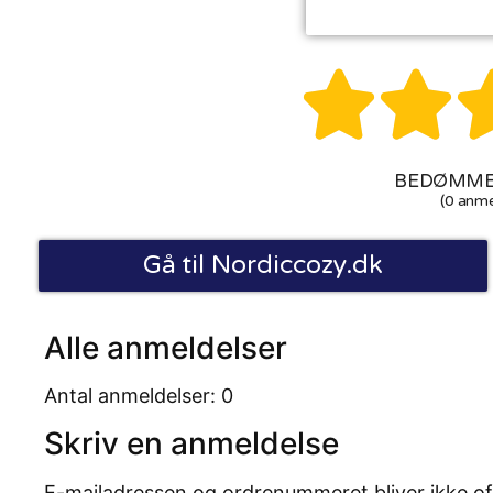


BEDØMMEL
(0 anme
Gå til Nordiccozy.dk
Alle anmeldelser
Antal anmeldelser: 0
Skriv en anmeldelse
E-mailadressen og ordrenummeret bliver ikke of