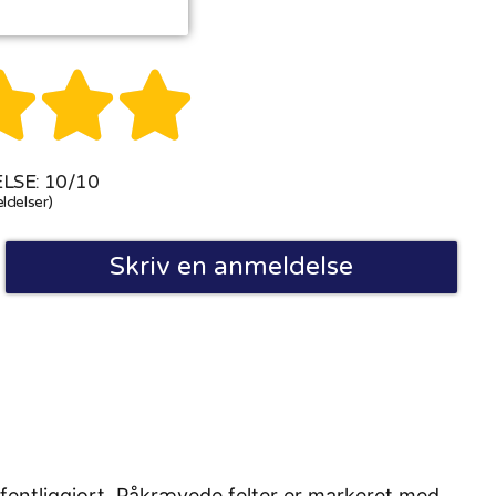



SE: 10/10
ldelser)
Skriv en anmeldelse
fentliggjort. Påkrævede felter er markeret med