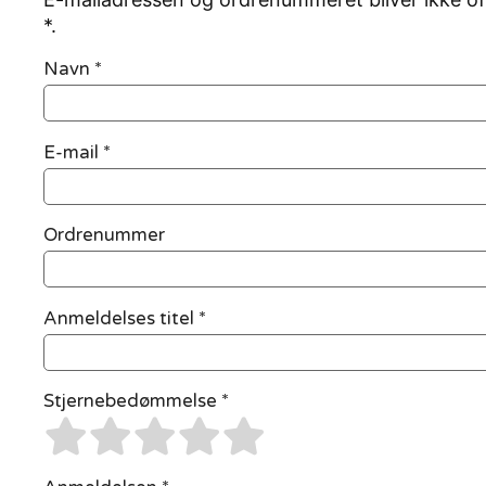
*.
Navn
*
E-mail
*
Ordrenummer
Anmeldelses titel *
Stjernebedømmelse *