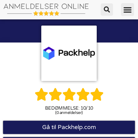





BEDØMMELSE: 10/10
(0 anmeldelser)
Gå til Packhelp.com