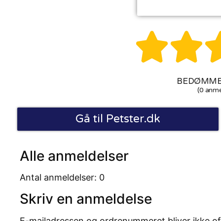


BEDØMMEL
(0 anme
Gå til Petster.dk
Alle anmeldelser
Antal anmeldelser: 0
Skriv en anmeldelse
E-mailadressen og ordrenummeret bliver ikke of