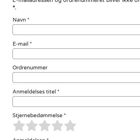
*.
Navn
*
E-mail
*
Ordrenummer
Anmeldelses titel *
Stjernebedømmelse *