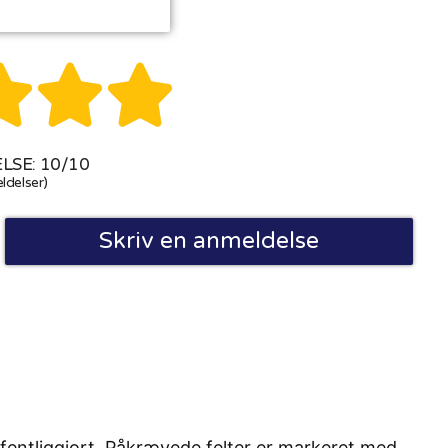



SE: 10/10
ldelser)
Skriv en anmeldelse
fentliggjort. Påkrævede felter er markeret med