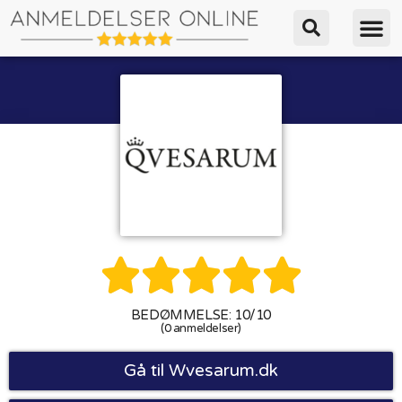





BEDØMMELSE: 10/10
(0 anmeldelser)
Gå til Wvesarum.dk