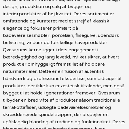
design, produktion og salg af bygge- og
interiørprodukter af høj kvalitet. Deres sortiment er
omfattende og kurateret med et strejf af klassisk
elegance og fokuserer primært på
badeværelsesmøbler, porcelæn, flisegulve, udendørs
belysning, vinduer og forskellige haveprodukter.
Qvesarums kerne ligger i dets engagement i
bæredygtighed og lang levetid, hvilket sikrer, at hvert
produkt er omhyggeligt fremstillet af holdbare
naturmaterialer. Dette er en fusion af autentisk
håndværk og professionel ekspertise, som bidrager til
produkter, der ikke kun er æstetisk tiltalende, men også
bygget til at holde i generationer fremover. Qvesarum
tilbyder en bred vifte af produkter såsom traditionelle
terrakottafliser, udsøgte badeværelsesmøbler og
skræddersyede spindeltrapper, der afspejler en
upåklagelig blanding af tradition og funktionalitet. Deres
hjemmeside er også et inspirationscenter, hvor