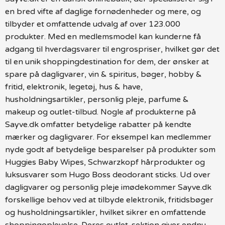
en bred vifte af daglige fornødenheder og mere, og
tilbyder et omfattende udvalg af over 123.000
produkter. Med en medlemsmodel kan kunderne få
adgang til hverdagsvarer til engrospriser, hvilket gør det
til en unik shoppingdestination for dem, der ønsker at
spare på dagligvarer, vin & spiritus, bøger, hobby &
fritid, elektronik, legetøj, hus & have,
husholdningsartikler, personlig pleje, parfume &
makeup og outlet-tilbud. Nogle af produkterne på
Sayve.dk omfatter betydelige rabatter på kendte
mærker og dagligvarer. For eksempel kan medlemmer
nyde godt af betydelige besparelser på produkter som
Huggies Baby Wipes, Schwarzkopf hårprodukter og
luksusvarer som Hugo Boss deodorant sticks. Ud over
dagligvarer og personlig pleje imødekommer Sayve.dk
forskellige behov ved at tilbyde elektronik, fritidsbøger
og husholdningsartikler, hvilket sikrer en omfattende
shoppingoplevelse. Deres outlet-sektion giver endnu