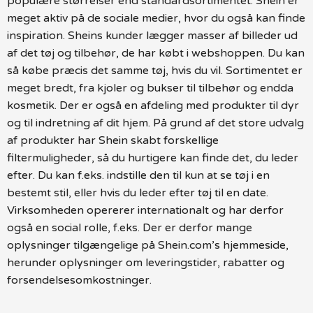
populære størrelser end standardsortimentet. Shein er
meget aktiv på de sociale medier, hvor du også kan finde
inspiration. Sheins kunder lægger masser af billeder ud
af det tøj og tilbehør, de har købt i webshoppen. Du kan
så købe præcis det samme tøj, hvis du vil. Sortimentet er
meget bredt, fra kjoler og bukser til tilbehør og endda
kosmetik. Der er også en afdeling med produkter til dyr
og til indretning af dit hjem. På grund af det store udvalg
af produkter har Shein skabt forskellige
filtermuligheder, så du hurtigere kan finde det, du leder
efter. Du kan f.eks. indstille den til kun at se tøj i en
bestemt stil, eller hvis du leder efter tøj til en date.
Virksomheden opererer internationalt og har derfor
også en social rolle, f.eks. Der er derfor mange
oplysninger tilgængelige på Shein.com’s hjemmeside,
herunder oplysninger om leveringstider, rabatter og
forsendelsesomkostninger.