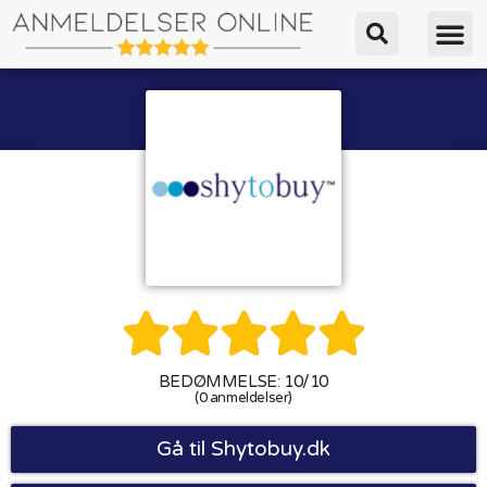





BEDØMMELSE: 10/10
(0 anmeldelser)
Gå til Shytobuy.dk