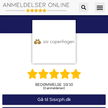





BEDØMMELSE: 10/10
(0 anmeldelser)
Gå til Sisicph.dk