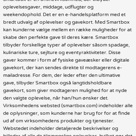
oplevelsesgaver, middage, udflugter og
weekendophold. Det er en e-handelsplatform med et
bredt udvalg af oplevelser og gavekort. Med Smartbox
kan kunderne vælge mellem en række muligheder for at
skabe den perfekte gave til deres kære. Smartbox
tilbyder forskellige typer af oplevelser såsom spadage,
kulinariske ture, sejlture og eventyraktiviteter. Disse
gaver kommer i form af fysiske gaveæsker eller digitale
gavekort, der kan sendes direkte til modtagerens e-
mailadresse. For dem, der leder efter den ultimative
gave, tilbyder Smartbox også langtidsholdbare
gavekort, som giver modtageren mulighed for at nyde
den valgte oplevelse, når han/hun ønsker det.
Virksomhedens websted (smartbox.com) indeholder alle
de oplysninger, som kunderne har brug for for at finde
ud af om virksomhedens produkter og tjenester.
Webstedet indeholder detaljerede beskrivelser og
billeder af alle de tilgængelige oplevelser, hvilket gør det