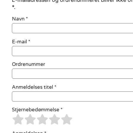
*.
Navn
*
E-mail
*
Ordrenummer
Anmeldelses titel *
Stjernebedømmelse *