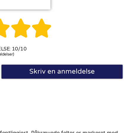



SE: 10/10
ldelser)
Skriv en anmeldelse
fentliggjort. Påkrævede felter er markeret med