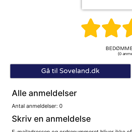


BEDØMMEL
(0 anme
Gå til Soveland.dk
Alle anmeldelser
Antal anmeldelser: 0
Skriv en anmeldelse
E-mailadressen og ordrenummeret bliver ikke of