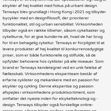
elcykler af høj kvalitet med fokus på urbant design.
Tenways blev grundlagt i Hong Kong i 2021 og tilbyder
bycykler med en designfilosofi, der prioriterer
funktionalitet, stil og urban sensibilitet. Virksomheden
tilbyder også en række tilbehør, såsom cykeltasker og
cykelkurve, for at give kunderne alt, hvad de har brug
for til en behagelig cykeltur. Tenways er forpligtet til at
levere produkter af høj kvalitet til konkurrencedygtige
priser, som er både funktionelle og stilfulde, så de
opfylder behovene hos cyklister på alle niveauer. Som
brand er Tenways kendetegnet ved en unik følelse af
fællesskab. Virksomhedens ekspertteam består af
erfarne cyklister og mekanikere med en passion for
elcykler og cykling. Denne ekspertise og passion
afspejles i virksomhedens produktsortiment, som
omfatter det nyeste inden for elcykelteknologi og -
design. Tenways tilbyder også forskellige online-
ressourcer, såsom blogs og fora, som fremmer en