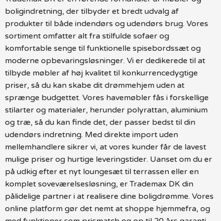
boligindretning, der tilbyder et bredt udvalg af
produkter til både indendørs og udendørs brug. Vores
sortiment omfatter alt fra stilfulde sofaer og
komfortable senge til funktionelle spisebordssæt og
moderne opbevaringsløsninger. Vi er dedikerede til at
tilbyde møbler af høj kvalitet til konkurrencedygtige
priser, så du kan skabe dit drømmehjem uden at
sprænge budgettet. Vores havemøbler fås i forskellige
stilarter og materialer, herunder polyrattan, aluminium
og træ, så du kan finde det, der passer bedst til din
udendørs indretning. Med direkte import uden
mellemhandlere sikrer vi, at vores kunder får de lavest
mulige priser og hurtige leveringstider. Uanset om du er
på udkig efter et nyt loungesæt til terrassen eller en
komplet soveværelsesløsning, er Trademax DK din
pålidelige partner i at realisere dine boligdrømme. Vores
online platform gør det nemt at shoppe hjemmefra, og
med funktioner som prismatch og op til 20 års garanti,