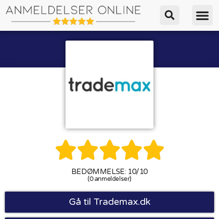





BEDØMMELSE: 10/10
(0 anmeldelser)
Gå til Trademax.dk