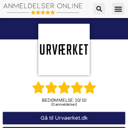





BEDØMMELSE: 10/10
(0 anmeldelser)
Gå til Urvaerket.dk