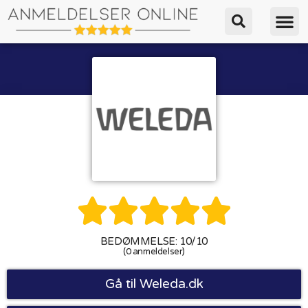





BEDØMMELSE: 10/10
(0 anmeldelser)
Gå til Weleda.dk