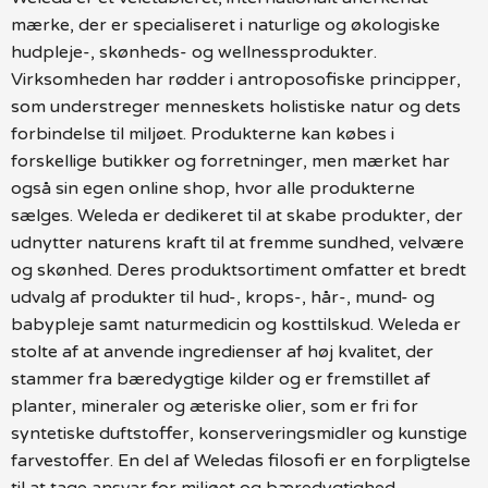
mærke, der er specialiseret i naturlige og økologiske
hudpleje-, skønheds- og wellnessprodukter.
Virksomheden har rødder i antroposofiske principper,
som understreger menneskets holistiske natur og dets
forbindelse til miljøet. Produkterne kan købes i
forskellige butikker og forretninger, men mærket har
også sin egen online shop, hvor alle produkterne
sælges. Weleda er dedikeret til at skabe produkter, der
udnytter naturens kraft til at fremme sundhed, velvære
og skønhed. Deres produktsortiment omfatter et bredt
udvalg af produkter til hud-, krops-, hår-, mund- og
babypleje samt naturmedicin og kosttilskud. Weleda er
stolte af at anvende ingredienser af høj kvalitet, der
stammer fra bæredygtige kilder og er fremstillet af
planter, mineraler og æteriske olier, som er fri for
syntetiske duftstoffer, konserveringsmidler og kunstige
farvestoffer. En del af Weledas filosofi er en forpligtelse
til at tage ansvar for miljøet og bæredygtighed.