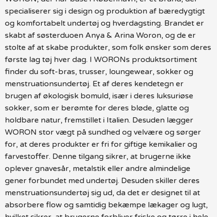
specialiserer sig i design og produktion af bæredygtigt
og komfortabelt undertøj og hverdagsting. Brandet er
skabt af søsterduoen Anya & Arina Woron, og de er
stolte af at skabe produkter, som folk ønsker som deres
første lag tøj hver dag. I WORONs produktsortiment
finder du soft-bras, trusser, loungewear, sokker og
menstruationsundertøj. Et af deres kendetegn er
brugen af økologisk bomuld, især i deres luksuriøse
sokker, som er berømte for deres bløde, glatte og
holdbare natur, fremstillet i Italien. Desuden lægger
WORON stor vægt på sundhed og velvære og sørger
for, at deres produkter er fri for giftige kemikalier og
farvestoffer. Denne tilgang sikrer, at brugerne ikke
oplever gnavesår, metalstik eller andre almindelige
gener forbundet med undertøj. Desuden skiller deres
menstruationsundertøj sig ud, da det er designet til at
absorbere flow og samtidig bekæmpe lækager og lugt,
hvilket sikrer, at brugerne forbliver friske og tørre i hele