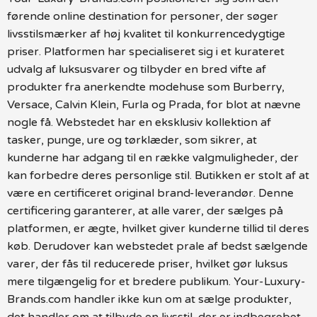
førende online destination for personer, der søger
livsstilsmærker af høj kvalitet til konkurrencedygtige
priser. Platformen har specialiseret sig i et kurateret
udvalg af luksusvarer og tilbyder en bred vifte af
produkter fra anerkendte modehuse som Burberry,
Versace, Calvin Klein, Furla og Prada, for blot at nævne
nogle få. Webstedet har en eksklusiv kollektion af
tasker, punge, ure og tørklæder, som sikrer, at
kunderne har adgang til en række valgmuligheder, der
kan forbedre deres personlige stil. Butikken er stolt af at
være en certificeret original brand-leverandør. Denne
certificering garanterer, at alle varer, der sælges på
platformen, er ægte, hvilket giver kunderne tillid til deres
køb. Derudover kan webstedet prale af bedst sælgende
varer, der fås til reducerede priser, hvilket gør luksus
mere tilgængelig for et bredere publikum. Your-Luxury-
Brands.com handler ikke kun om at sælge produkter,
det handler om at tilbyde en livsstil, der er indbegrebet