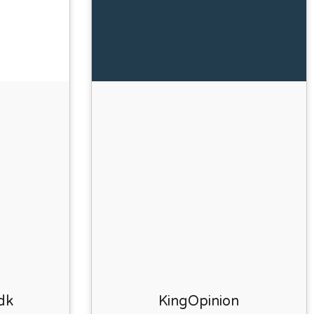
.dk
KingOpinion