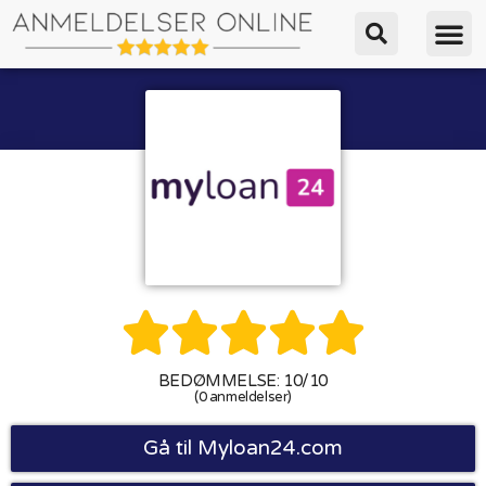





BEDØMMELSE: 10/10
(0 anmeldelser)
Gå til Myloan24.com