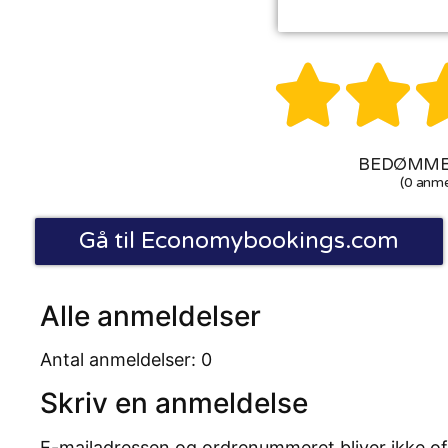


BEDØMMEL
(0 anme
Gå til Economybookings.com
Alle anmeldelser
Antal anmeldelser: 0
Skriv en anmeldelse
E-mailadressen og ordrenummeret bliver ikke of