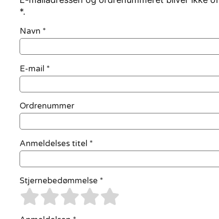
*.
Navn
*
E-mail
*
Ordrenummer
Anmeldelses titel *
Stjernebedømmelse *