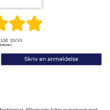



SE: 10/10
ldelser)
Skriv en anmeldelse
fentliggjort. Påkrævede felter er markeret med